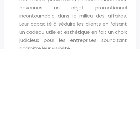
devenues un objet promotionnel
incontournable dans le milieu des affaires.
Leur capacité à séduire les clients en faisant
un cadeau utile et esthétique en fait un choix
judicieux pour les entreprises souhaitant
accroître leur visibilité…
LIRE LA SUITE
Utilisez le pouvoir du t-
shirt publicitaire : faites
passer votre message à